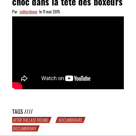
choc dans la tête des boxeurs
Par
cultureboxe
le 11 mai 2015
After the last round : docu choc dans la tête des boxeurs
TAGS ////
AFTER THE LAST ROUND
DOCUMENTAIRE
DOCUMENTARY