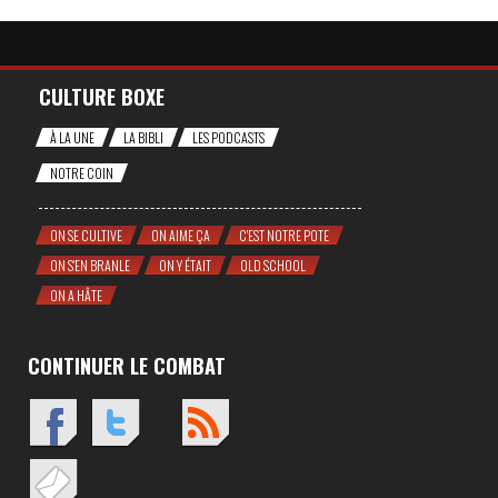
CULTURE BOXE
À LA UNE
LA BIBLI
LES PODCASTS
NOTRE COIN
ON SE CULTIVE
ON AIME ÇA
C'EST NOTRE POTE
ON S'EN BRANLE
ON Y ÉTAIT
OLD SCHOOL
ON A HÂTE
CONTINUER LE COMBAT