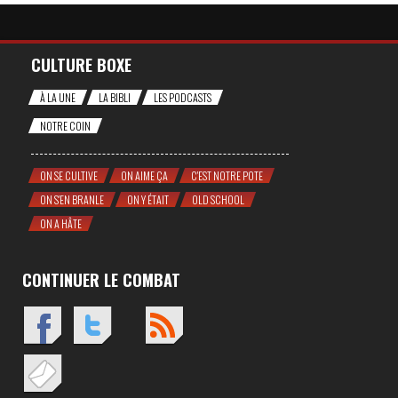
CULTURE BOXE
À LA UNE
LA BIBLI
LES PODCASTS
NOTRE COIN
ON SE CULTIVE
ON AIME ÇA
C'EST NOTRE POTE
ON S'EN BRANLE
ON Y ÉTAIT
OLD SCHOOL
ON A HÂTE
CONTINUER LE COMBAT