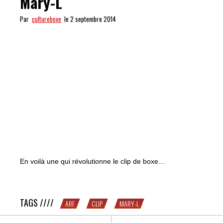
Mary-L
Par
cultureboxe
le 2 septembre 2014
En voilà une qui révolutionne le clip de boxe…
Choquant : le dernier clip de Mary-L
TAGS ////
ARF
CLIP
MARY-L