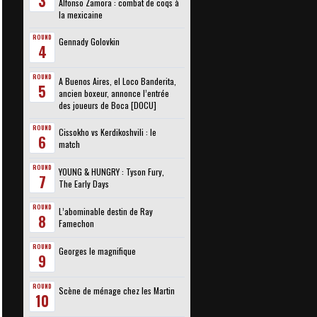
3
Alfonso Zamora : combat de coqs à
la mexicaine
ROUND
Gennady Golovkin
4
ROUND
A Buenos Aires, el Loco Banderita,
5
ancien boxeur, annonce l’entrée
des joueurs de Boca [DOCU]
ROUND
Cissokho vs Kerdikoshvili : le
6
match
ROUND
YOUNG & HUNGRY : Tyson Fury,
7
The Early Days
ROUND
L’abominable destin de Ray
8
Famechon
ROUND
Georges le magnifique
9
ROUND
Scène de ménage chez les Martin
10