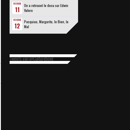
ROUND
On a retrouvé le docu sur Edwin
11
Valero
ROUND
Pacquiao, Margarito, le Bien, le
12
Mal
Tweets van @Cultureboxe