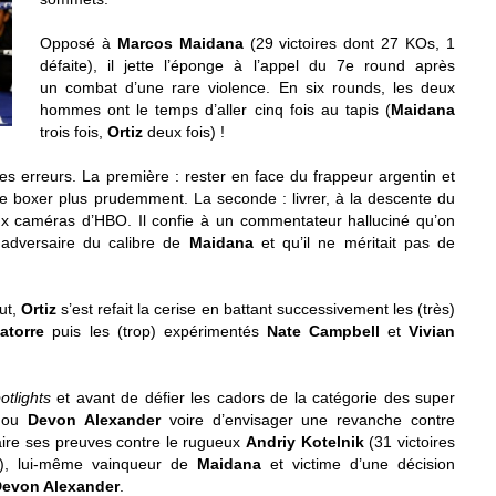
Opposé à
Marcos Maidana
(29 victoires dont 27 KOs, 1
défaite), il jette l’éponge à l’appel du 7e round après
un combat d’une rare violence. En six rounds, les deux
hommes ont le temps d’aller cinq fois au tapis (
Maidana
trois fois,
Ortiz
deux fois) !
 erreurs. La première : rester en face du frappeur argentin et
le boxer plus prudemment. La seconde : livrer, à la descente du
aux caméras d’HBO. Il confie à un commentateur halluciné qu’on
 adversaire du calibre de
Maidana
et qu’il ne méritait pas de
ut,
Ortiz
s’est refait la cerise en battant successivement les (très)
atorre
puis les (trop) expérimentés
Nate Campbell
et
Vivian
otlights
et avant de défier les cadors de la catégorie des super
ou
Devon Alexander
voire d’envisager une revanche contre
ire ses preuves contre le rugueux
Andriy Kotelnik
(31 victoires
l), lui-même vainqueur de
Maidana
et victime d’une décision
evon Alexander
.