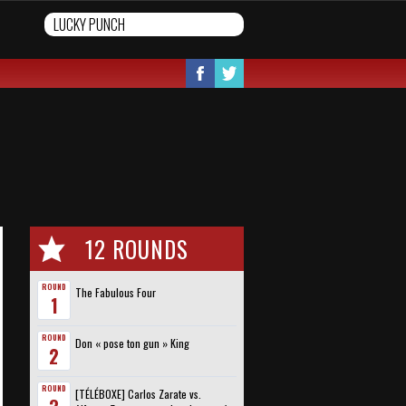
12 ROUNDS
ROUND
The Fabulous Four
1
ROUND
Don « pose ton gun » King
2
ROUND
[TÉLÉBOXE] Carlos Zarate vs.