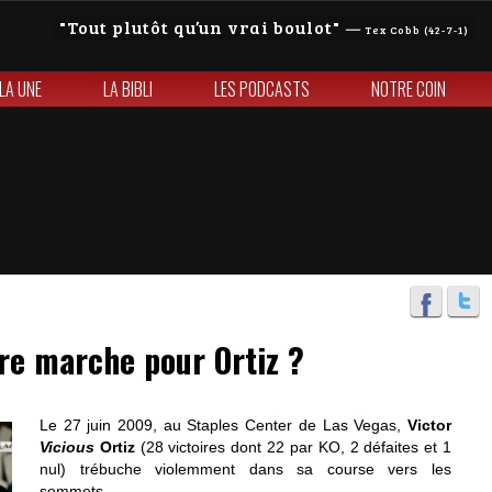
Tout plutôt qu’un vrai boulot
—
Tex Cobb (42-7-1)
 LA UNE
LA BIBLI
LES PODCASTS
NOTRE COIN
ère marche pour Ortiz ?
Le 27 juin 2009, au Staples Center de Las Vegas,
Victor
Vicious
Ortiz
(28 victoires dont 22 par KO, 2 défaites et 1
nul) trébuche violemment dans sa course vers les
sommets.