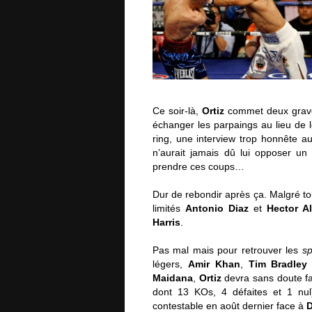
Ce soir-là,
Ortiz
commet deux graves
échanger les parpaings au lieu de 
ring, une interview trop honnête 
n’aurait jamais dû lui opposer un
prendre ces coups…
Dur de rebondir après ça. Malgré to
limités
Antonio Diaz
et
Hector Al
Harris
.
Pas mal mais pour retrouver les
sp
légers,
Amir Khan
,
Tim Bradley
Maidana
,
Ortiz
devra sans doute fa
dont 13 KOs, 4 défaites et 1 nu
contestable en août dernier face à
D