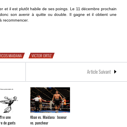
sser et il est plutôt habile de ses poings. Le 11 décembre prochain
onc son avenir à quitte ou double. Il gagne et il obtient une
t à recommencer.
tiz ?
RCOS MAIDANA
VICTOR ORTIZ
Article Suivant
ffre une
Khan vs. Maidana : boxeur
re de gants
vs. puncheur