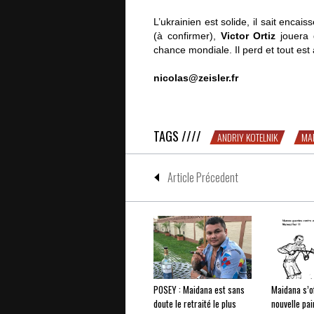
L’ukrainien est solide, il sait encai
(à confirmer),
Victor Ortiz
jouera d
chance mondiale. Il perd et tout es
nicolas@zeisler.fr
Kotelnik, la dernière marche pour Or
TAGS ////
ANDRIY KOTELNIK
MA
Article Précedent
POSEY : Maidana est sans
Maidana s’o
doute le retraité le plus
nouvelle pai