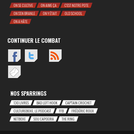
ON SE CULTIVE
ON AIME ÇA
C'EST NOTRE POTE
ON S'EN BRANLE
ON Y ÉTAIT
OLD SCHOOL
ON A HÂTE
CONTINUER LE COMBAT
NOS SPARRINGS
130 LIVRES
BAD LEFT HOOK
CAP'TAIN CROCHET
CULTUREBOXE, LE PODCAST
FFB
FRÉDÉRIC ROUX
NETBOXE
SOU CAPOEIRA
THE RING