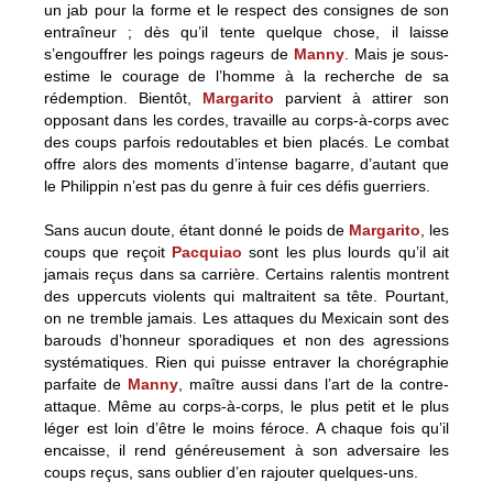
un jab pour la forme et le respect des consignes de son
entraîneur ; dès qu’il tente quelque chose, il laisse
s’engouffrer les poings rageurs de
Manny
. Mais je sous-
estime le courage de l’homme à la recherche de sa
rédemption. Bientôt,
Margarito
parvient à attirer son
opposant dans les cordes, travaille au corps-à-corps avec
des coups parfois redoutables et bien placés. Le combat
offre alors des moments d’intense bagarre, d’autant que
le Philippin n’est pas du genre à fuir ces défis guerriers.
Sans aucun doute, étant donné le poids de
Margarito
, les
coups que reçoit
Pacquiao
sont les plus lourds qu’il ait
jamais reçus dans sa carrière. Certains ralentis montrent
des uppercuts violents qui maltraitent sa tête. Pourtant,
on ne tremble jamais. Les attaques du Mexicain sont des
barouds d’honneur sporadiques et non des agressions
systématiques. Rien qui puisse entraver la chorégraphie
parfaite de
Manny
, maître aussi dans l’art de la contre-
attaque. Même au corps-à-corps, le plus petit et le plus
léger est loin d’être le moins féroce. A chaque fois qu’il
encaisse, il rend généreusement à son adversaire les
coups reçus, sans oublier d’en rajouter quelques-uns.