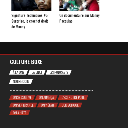
Signature Techniques #5 :
Un documentaire sur Manny
Surprise, le crochet droit
Pacquiao
de Manny
CULTURE BOXE
À LA UNE
LA BIBLI
LES PODCASTS
NOTRE COIN
ON SE CULTIVE
ON AIME ÇA
C'EST NOTRE POTE
ON S'EN BRANLE
ON Y ÉTAIT
OLD SCHOOL
ON A HÂTE