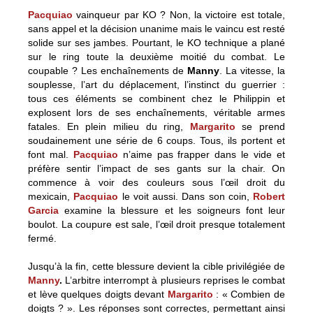
Pacquiao
vainqueur par KO ? Non, la victoire est totale,
sans appel et la décision unanime mais le vaincu est resté
solide sur ses jambes. Pourtant, le KO technique a plané
sur le ring toute la deuxième moitié du combat. Le
coupable ? Les enchaînements de
Manny
. La vitesse, la
souplesse, l’art du déplacement, l’instinct du guerrier :
tous ces éléments se combinent chez le Philippin et
explosent lors de ses enchaînements, véritable armes
fatales. En plein milieu du ring,
Margarito
se prend
soudainement une série de 6 coups. Tous, ils portent et
font mal.
Pacquiao
n’aime pas frapper dans le vide et
préfère sentir l’impact de ses gants sur la chair. On
commence à voir des couleurs sous l’œil droit du
mexicain,
Pacquiao
le voit aussi. Dans son coin,
Robert
Garcia
examine la blessure et les soigneurs font leur
boulot. La coupure est sale, l’œil droit presque totalement
fermé.
Jusqu’à la fin, cette blessure devient la cible privilégiée de
Manny
.
L’arbitre interrompt à plusieurs reprises le combat
et lève quelques doigts devant
Margarito
: « Combien de
doigts ? ». Les réponses sont correctes, permettant ainsi