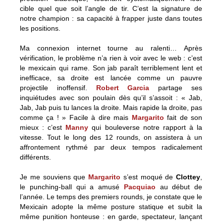
cible quel que soit l’angle de tir. C’est la signature de
notre champion : sa capacité à frapper juste dans toutes
les positions.
Ma connexion internet tourne au ralenti… Après
vérification, le problème n’a rien à voir avec le web : c’est
le mexicain qui rame. Son jab paraît terriblement lent et
inefficace, sa droite est lancée comme un pauvre
projectile inoffensif.
Robert Garcia
partage ses
inquiétudes avec son poulain dès qu’il s’assoit : « Jab,
Jab, Jab puis tu lances la droite. Mais rapide la droite, pas
comme ça ! » Facile à dire mais
Margarito
fait de son
mieux : c’est
Manny
qui bouleverse notre rapport à la
vitesse. Tout le long des 12 rounds, on assistera à un
affrontement rythmé par deux tempos radicalement
différents.
Je me souviens que
Margarito
s’est moqué de
Clottey
,
le punching-ball qui a amusé
Pacquiao
au début de
l’année. Le temps des premiers rounds, je constate que le
Mexicain adopte la même posture statique et subit la
même punition honteuse : en garde, spectateur, lançant