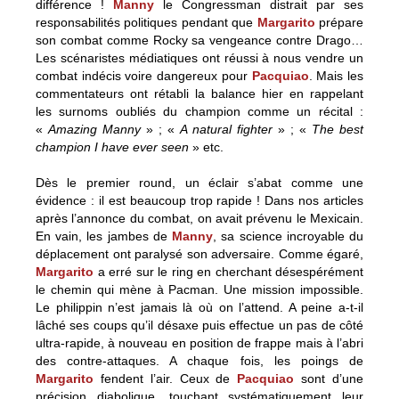
différence !
Manny
le Congressman distrait par ses
responsabilités politiques pendant que
Margarito
prépare
son combat comme Rocky sa vengeance contre Drago…
Les scénaristes médiatiques ont réussi à nous vendre un
combat indécis voire dangereux pour
Pacquiao
. Mais les
commentateurs ont rétabli la balance hier en rappelant
les surnoms oubliés du champion comme un récital :
«
Amazing Manny
» ; «
A natural fighter
» ; «
The best
champion I have ever seen
» etc.
Dès le premier round, un éclair s’abat comme une
évidence : il est beaucoup trop rapide ! Dans nos articles
après l’annonce du combat, on avait prévenu le Mexicain.
En vain, les jambes de
Manny
, sa science incroyable du
déplacement ont paralysé son adversaire. Comme égaré,
Margarito
a erré sur le ring en cherchant désespérément
le chemin qui mène à Pacman. Une mission impossible.
Le philippin n’est jamais là où on l’attend. A peine a-t-il
lâché ses coups qu’il désaxe puis effectue un pas de côté
ultra-rapide, à nouveau en position de frappe mais à l’abri
des contre-attaques. A chaque fois, les poings de
Margarito
fendent l’air. Ceux de
Pacquiao
sont d’une
précision diabolique, touchant systématiquement leur