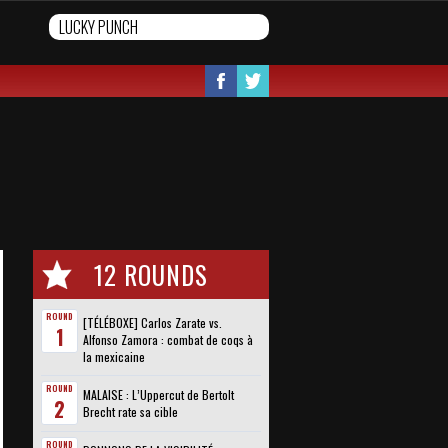
12 ROUNDS
ROUND
[TÉLÉBOXE] Carlos Zarate vs.
1
Alfonso Zamora : combat de coqs à
la mexicaine
ROUND
MALAISE : L’Uppercut de Bertolt
2
Brecht rate sa cible
ROUND