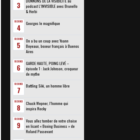
DONNONS DE LA VISIBILITÉ au
3
podcast L’INVISIBLE avec Brunello
& Herbi
ROUND
Georges le magnifique
4
ROUND
On a bu un coup avec Yoann
5
Boyeaux, boxeur français à Buenos
Aires
ROUND
GARDE HAUTE, POING LEVÉ –
6
épisode 1 : Jack Johnson, croqueur
de mythe
ROUND
Battling Siki, un homme libre
7
ROUND
Chuck Wepner, l’homme qui
8
inspira Rocky
ROUND
Vous allez tomber de votre chaise
9
en lisant « Boxing Business » de
Roland Passevant