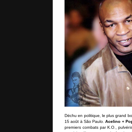
Déchu en politique, le plus grand bo
15 août à São Paulo.
Acelino « Po
premiers combats par K.O., pulvéri