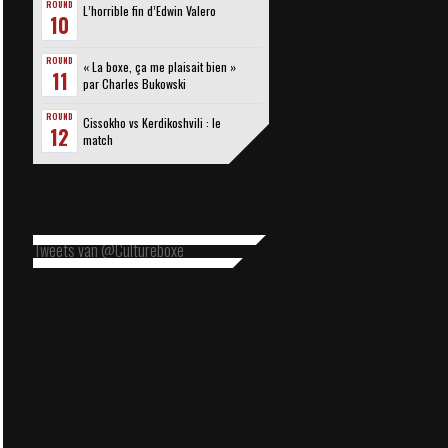
ROUND
L’horrible fin d’Edwin Valero
10
ROUND
« La boxe, ça me plaisait bien »
11
par Charles Bukowski
ROUND
Cissokho vs Kerdikoshvili : le
12
match
Tweets van @Cultureboxe