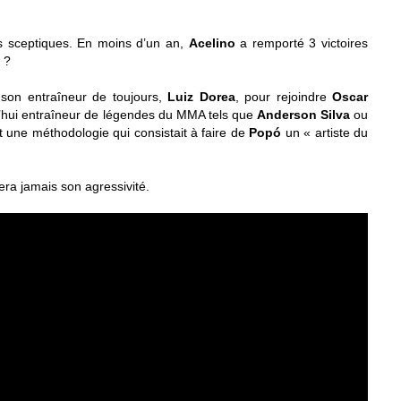
us sceptiques. En moins d’un an,
Acelino
a remporté 3 victoires
 ?
té son entraîneur de toujours,
Luiz Dorea
, pour rejoindre
Oscar
d’hui entraîneur de légendes du MMA tels que
Anderson Silva
ou
t une méthodologie qui consistait à faire de
Popó
un « artiste du
vera jamais son agressivité.