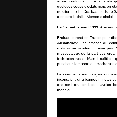
aussi bouillonnant que la favela q
quelques coups d’éclats mais en ét
ne citer que lui. Des bas-fonds de 
a encore la dalle. Moments choisis.
Le Cannet, 7 août 1999. Alexandr
Freitas
se rend en France pour disp
Alexandrov
. Les affiches du comb
ruskovs ne montrent même pas
P
irrespectueux de la part des organi
technicien russe. Mais il suffit de
puncheur l’emporte et arrache son d
Le commentateur français qui évo
inconscient cinq bonnes minutes et 
ans sorti tout droit des favelas l
mondial.