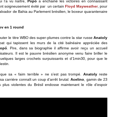
ui l’a vu naître,
Popó
a enchainé les victoires en connaissant
ant soigneusement évité par un certain
Floyd Mayweather
, pour
Salvador de Bahia au Parlement brésilien, le boxeur quarantenaire
ov en 1 round
uter le titre WBO des super-plumes contre la star russe
Anatoly
at qui tapissent les murs de la cité balnéaire appréciée des
opó
. Pire, dans sa biographie il affirme avoir reçu un accueil
sateurs. Il est le pauvre brésilien anonyme venu faire briller le
 quelques larges crochets surpuissants et d’1min30, pour que le
estin.
que sa « faim terrible » ne s’est pas trompé.
Anatoly
reste
sa carrière connaît un coup d’arrêt brutal.
Acelino
, gamin de 23
es plus violentes du Brésil endosse maintenant le rôle d’espoir