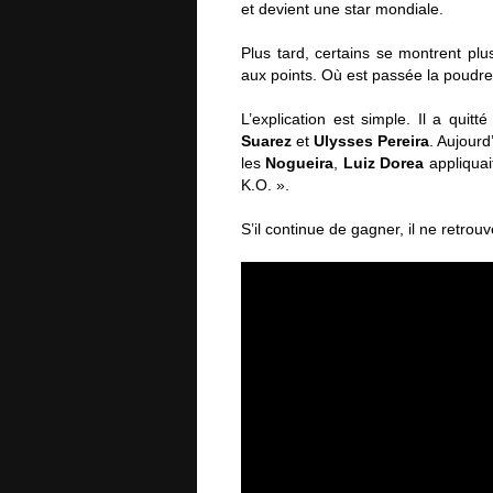
et devient une star mondiale.
Plus tard, certains se montrent pl
aux points. Où est passée la poudre
L’explication est simple. Il a quit
Suarez
et
Ulysses Pereira
. Aujour
les
Nogueira
,
Luiz Dorea
appliquai
K.O. ».
S’il continue de gagner, il ne retrou