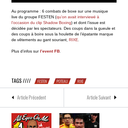
Au programme : 6 combats de boxe sur une musique
live du groupe FESTEN (
qu’on avait interviewé à
l’occasion du clip Shadow Boxing
) et dont l’issue est
décidée par les spectateurs. Des coups dans la gueule et
des coups à boire sous la houlette de l’épatante marque
de vêtements au gant souriant,
RIXE
.
Plus d’infos sur
l’event FB
.
RIXE CLUB III : grosse soirée boxe & zik’ à la Marbrerie
de Montreuil le 5 avril
TAGS ////
FESTEN
POTEAU
RIXE
Article Précedent
Article Suivant