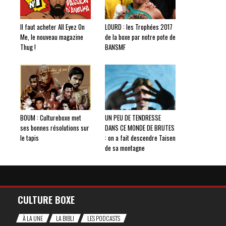
Il faut acheter All Eyez On
LOURD : les Trophées 2017
Me, le nouveau magazine
de la boxe par notre pote de
Thug !
BANSMF
BOUM : Cultureboxe met
UN PEU DE TENDRESSE
ses bonnes résolutions sur
DANS CE MONDE DE BRUTES
le tapis
: on a fait descendre Taisen
de sa montagne
CULTURE BOXE
À LA UNE
LA BIBLI
LES PODCASTS