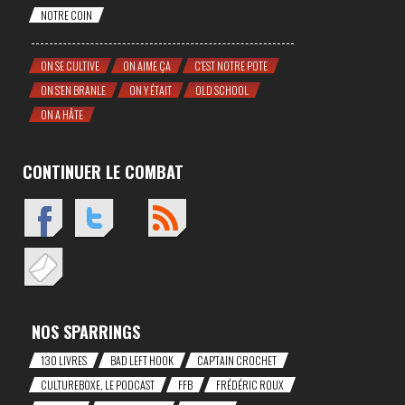
NOTRE COIN
ON SE CULTIVE
ON AIME ÇA
C'EST NOTRE POTE
ON S'EN BRANLE
ON Y ÉTAIT
OLD SCHOOL
ON A HÂTE
CONTINUER LE COMBAT
NOS SPARRINGS
130 LIVRES
BAD LEFT HOOK
CAP'TAIN CROCHET
CULTUREBOXE, LE PODCAST
FFB
FRÉDÉRIC ROUX