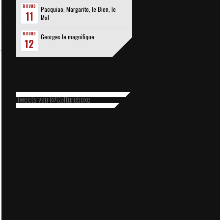
ROUND
Pacquiao, Margarito, le Bien, le
11
Mal
ROUND
Georges le magnifique
12
Tweets van @Cultureboxe