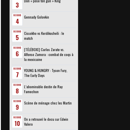
Don « pose ton gun » King
3
ROUND
Gennady Golovkin
4
ROUND
Cissokho vs Kerdikoshvili : le
5
match
ROUND
[TÉLÉBOXE] Carlos Zarate vs.
6
Alfonso Zamora : combat de coqs à
la mexicaine
ROUND
YOUNG & HUNGRY : Tyson Fury,
7
The Early Days
ROUND
L’abominable destin de Ray
8
Famechon
ROUND
Scène de ménage chez les Martin
9
ROUND
On a retrouvé le docu sur Edwin
10
Valero