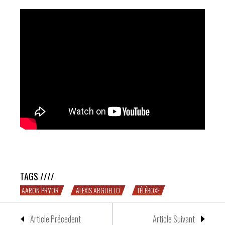
[TÉLÉBOXE] Aaron Pryor vs. Alexis Arguello : ils boxent
chaque round comme si c’était le dernier
TAGS ////
AARON PRYOR
ALEXIS ARGUELLO
TÉLÉBOXE
Article Précedent
Article Suivant