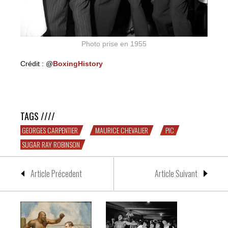
Photo prise en 1955
Crédit : @
BoxingHistory
CHIC PIC #34 : Maurice Chevalier, Sugar « Ray »
Robinson & Georges Carpentier
TAGS ////
GEORGES CARPENTIER
MAURICE CHEVALIER
PIC
SUGAR RAY ROBINSON
Article Précedent
Article Suivant