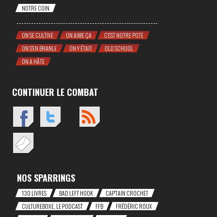
NOTRE COIN
ON SE CULTIVE
ON AIME ÇA
C'EST NOTRE POTE
ON S'EN BRANLE
ON Y ÉTAIT
OLD SCHOOL
ON A HÂTE
CONTINUER LE COMBAT
NOS SPARRINGS
130 LIVRES
BAD LEFT HOOK
CAP'TAIN CROCHET
CULTUREBOXE, LE PODCAST
FFB
FRÉDÉRIC ROUX