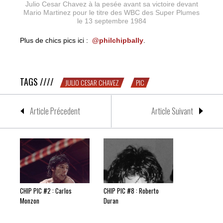
Julio Cesar Chavez à la pesée avant sa victoire devant
Mario Martinez pour le titre des WBC des Super Plumes
le 13 septembre 1984
Plus de chics pics ici :
@philchipbally
.
CHIP PIC #6 : Julio Cesar Chavez
TAGS ////
JULIO CESAR CHAVEZ
PIC
Article Précedent
Article Suivant
CHIP PIC #2 : Carlos
CHIP PIC #8 : Roberto
Monzon
Duran