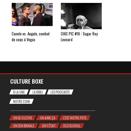
Canelo vs. Angulo, combat
CHIC PIC #16 : Sugar Ray
de coqs à Vegas
Leonard
CULTURE BOXE
À LA UNE
LA BIBLI
LES PODCASTS
NOTRE COIN
ON SE CULTIVE
ON AIME ÇA
C'EST NOTRE POTE
ON S'EN BRANLE
ON Y ÉTAIT
OLD SCHOOL