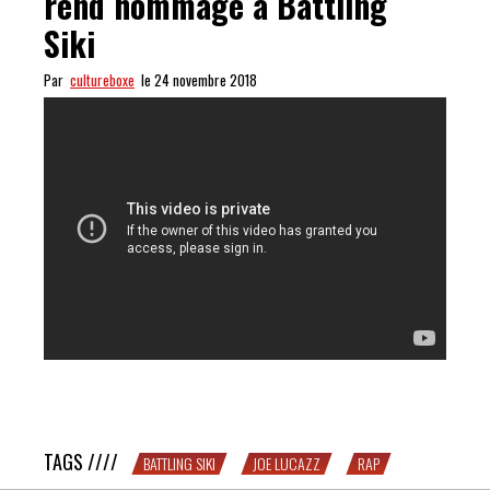
rend hommage à Battling
Siki
Par
cultureboxe
le 24 novembre 2018
MONTE LE SON : Joe Lucazz rend hommage à Battling
Siki
TAGS ////
BATTLING SIKI
JOE LUCAZZ
RAP