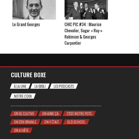
Le Grand Georges
CHIC PIC #34 : Maurice
Chevalier, Sugar « Ray »
Robinson & Georges
Carpentier
CULTURE BOXE
À LA UNE
LA BIBLI
LES PODCASTS
NOTRE COIN
ON SE CULTIVE
ON AIME ÇA
C'EST NOTRE POTE
ON S'EN BRANLE
ON Y ÉTAIT
OLD SCHOOL
ON A HÂTE