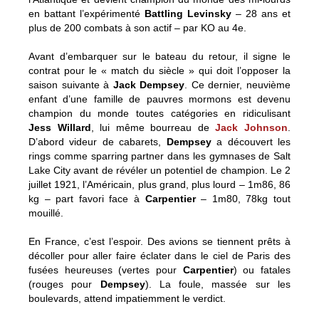
en battant l’expérimenté
Battling Levinsky
– 28 ans et
plus de 200 combats à son actif – par KO au 4e.
Avant d’embarquer sur le bateau du retour, il signe le
contrat pour le « match du siècle » qui doit l’opposer la
saison suivante à
Jack Dempsey
. Ce dernier, neuvième
enfant d’une famille de pauvres mormons est devenu
champion du monde toutes catégories en ridiculisant
Jess Willard
, lui même bourreau de
Jack Johnson
.
D’abord videur de cabarets,
Dempsey
a découvert les
rings comme sparring partner dans les gymnases de Salt
Lake City avant de révéler un potentiel de champion. Le 2
juillet 1921, l’Américain, plus grand, plus lourd – 1m86, 86
kg – part favori face à
Carpentier
– 1m80, 78kg tout
mouillé.
En France, c’est l’espoir. Des avions se tiennent prêts à
décoller pour aller faire éclater dans le ciel de Paris des
fusées heureuses (vertes pour
Carpentier
) ou fatales
(rouges pour
Dempsey
). La foule, massée sur les
boulevards, attend impatiemment le verdict.