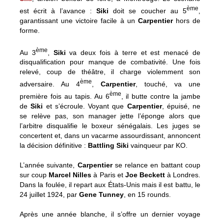
ème
est écrit à l’avance :
Siki
doit se coucher au 5
,
garantissant une victoire facile à un
Carpentier
hors de
forme.
ème
Au 3
,
Siki
va deux fois à terre et est menacé de
disqualification pour manque de combativité. Une fois
relevé, coup de théâtre, il charge violemment son
ème
adversaire. Au 4
,
Carpentier
, touché, va une
ème
première fois au tapis. Au 6
, il butte contre la jambe
de
Siki
et s’écroule. Voyant que
Carpentier
, épuisé, ne
se relève pas, son manager jette l’éponge alors que
l’arbitre disqualifie le boxeur sénégalais. Les juges se
concertent et, dans un vacarme assourdissant, annoncent
la décision définitive :
Battling Siki
vainqueur par KO.
L’année suivante,
Carpentier
se relance en battant coup
sur coup
Marcel Nilles
à Paris et
Joe Beckett
à Londres.
Dans la foulée, il repart aux États-Unis mais il est battu, le
24 juillet 1924, par
Gene Tunney
, en 15 rounds.
Après une année blanche, il s’offre un dernier voyage