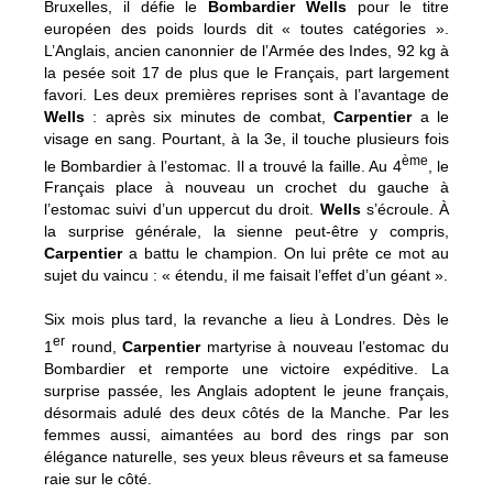
Bruxelles, il défie le
Bombardier Wells
pour le titre
européen des poids lourds dit « toutes catégories ».
L’Anglais, ancien canonnier de l’Armée des Indes, 92 kg à
la pesée soit 17 de plus que le Français, part largement
favori. Les deux premières reprises sont à l’avantage de
Wells
: après six minutes de combat,
Carpentier
a le
visage en sang. Pourtant, à la 3e, il touche plusieurs fois
ème
le Bombardier à l’estomac. Il a trouvé la faille. Au 4
, le
Français place à nouveau un crochet du gauche à
l’estomac suivi d’un uppercut du droit.
Wells
s’écroule. À
la surprise générale, la sienne peut-être y compris,
Carpentier
a battu le champion. On lui prête ce mot au
sujet du vaincu : « étendu, il me faisait l’effet d’un géant ».
Six mois plus tard, la revanche a lieu à Londres. Dès le
er
1
round,
Carpentier
martyrise à nouveau l’estomac du
Bombardier et remporte une victoire expéditive. La
surprise passée, les Anglais adoptent le jeune français,
désormais adulé des deux côtés de la Manche. Par les
femmes aussi, aimantées au bord des rings par son
élégance naturelle, ses yeux bleus rêveurs et sa fameuse
raie sur le côté.