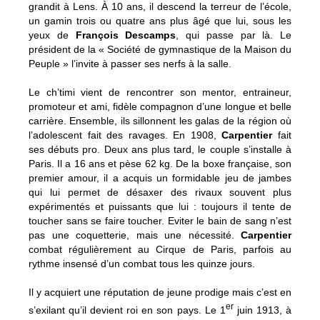
grandit à Lens. À 10 ans, il descend la terreur de l’école,
un gamin trois ou quatre ans plus âgé que lui, sous les
yeux de
François Descamps
, qui passe par là. Le
président de la « Société de gymnastique de la Maison du
Peuple » l’invite à passer ses nerfs à la salle.
Le ch’timi vient de rencontrer son mentor, entraineur,
promoteur et ami, fidèle compagnon d’une longue et belle
carrière. Ensemble, ils sillonnent les galas de la région où
l’adolescent fait des ravages. En 1908,
Carpentier
fait
ses débuts pro. Deux ans plus tard, le couple s’installe à
Paris. Il a 16 ans et pèse 62 kg. De la boxe française, son
premier amour, il a acquis un formidable jeu de jambes
qui lui permet de désaxer des rivaux souvent plus
expérimentés et puissants que lui : toujours il tente de
toucher sans se faire toucher. Eviter le bain de sang n’est
pas une coquetterie, mais une nécessité.
Carpentier
combat régulièrement au Cirque de Paris, parfois au
rythme insensé d’un combat tous les quinze jours.
Il y acquiert une réputation de jeune prodige mais c’est en
er
s’exilant qu’il devient roi en son pays. Le 1
juin 1913, à