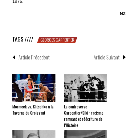
1975.
NZ
Georges le magnifique
TAGS ////
GEORGES CARPENTIER
Article Précedent
Article Suivant
Mormeck vs. Klitschko à la
La controverse
Taverne du Croissant
Carpentier/Siki : racisme
rampant et réécriture de
l’Histoire