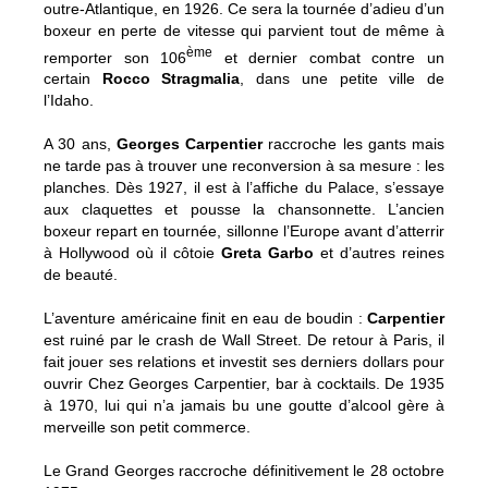
outre-Atlantique, en 1926. Ce sera la tournée d’adieu d’un
boxeur en perte de vitesse qui parvient tout de même à
ème
remporter son 106
et dernier combat contre un
certain
Rocco Stragmalia
, dans une petite ville de
l’Idaho.
A 30 ans,
Georges Carpentier
raccroche les gants mais
ne tarde pas à trouver une reconversion à sa mesure : les
planches. Dès 1927, il est à l’affiche du Palace, s’essaye
aux claquettes et pousse la chansonnette. L’ancien
boxeur repart en tournée, sillonne l’Europe avant d’atterrir
à Hollywood où il côtoie
Greta Garbo
et d’autres reines
de beauté.
L’aventure américaine finit en eau de boudin :
Carpentier
est ruiné par le crash de Wall Street. De retour à Paris, il
fait jouer ses relations et investit ses derniers dollars pour
ouvrir Chez Georges Carpentier, bar à cocktails. De 1935
à 1970, lui qui n’a jamais bu une goutte d’alcool gère à
merveille son petit commerce.
Le Grand Georges raccroche définitivement le 28 octobre