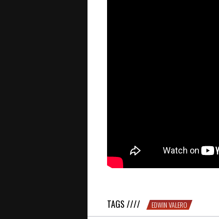
ATTENTION DANGER : un shot de 10
TAGS ////
EDWIN VALERO