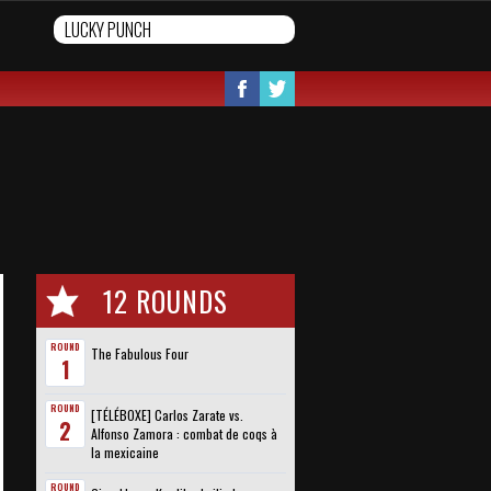
12 ROUNDS
ROUND
The Fabulous Four
1
ROUND
[TÉLÉBOXE] Carlos Zarate vs.
2
Alfonso Zamora : combat de coqs à
la mexicaine
ROUND