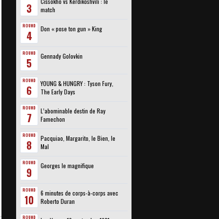
Cissokho vs Kerdikoshvili : le
3
match
ROUND
Don « pose ton gun » King
4
ROUND
Gennady Golovkin
5
ROUND
YOUNG & HUNGRY : Tyson Fury,
6
The Early Days
ROUND
L’abominable destin de Ray
7
Famechon
ROUND
Pacquiao, Margarito, le Bien, le
8
Mal
ROUND
Georges le magnifique
9
ROUND
6 minutes de corps-à-corps avec
10
Roberto Duran
ROUND