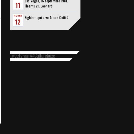
Las Vegas, 16 septembre 1981.
11
Hearns vs. Leonard
ROUND
Fighter : qui a vu Arturo Gatti ?
12
Tweets van @Cultureboxe