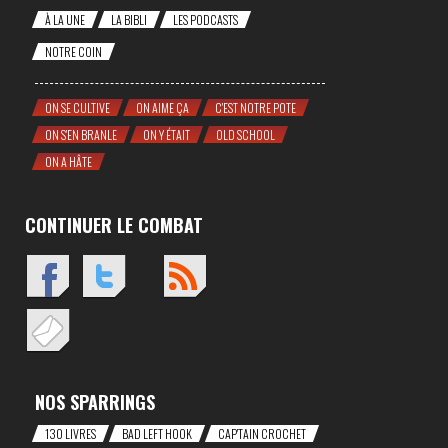
À LA UNE
LA BIBLI
LES PODCASTS
NOTRE COIN
ON SE CULTIVE
ON AIME ÇA
C'EST NOTRE POTE
ON S'EN BRANLE
ON Y ÉTAIT
OLD SCHOOL
ON A HÂTE
CONTINUER LE COMBAT
NOS SPARRINGS
130 LIVRES
BAD LEFT HOOK
CAP'TAIN CROCHET