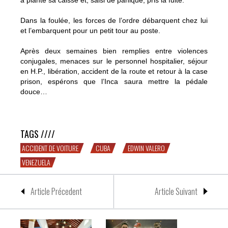
a planté sa caisse et, saisi de panique, pris la fuite.
Dans la foulée, les forces de l’ordre débarquent chez lui
et l’embarquent pour un petit tour au poste.
Après deux semaines bien remplies entre violences
conjugales, menaces sur le personnel hospitalier, séjour
en H.P., libération, accident de la route et retour à la case
prison, espérons que l’Inca saura mettre la pédale
douce…
Erratum, Valero n’est pas à Cuba !
TAGS ////
ACCIDENT DE VOITURE
CUBA
EDWIN VALERO
VENEZUELA
Article Précedent
Article Suivant