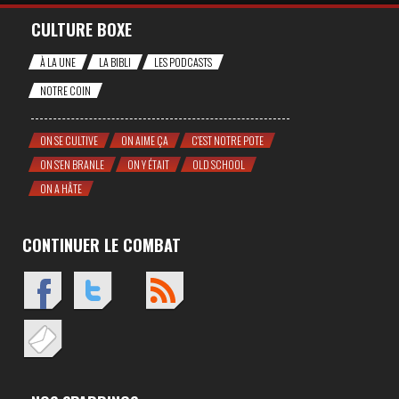
CULTURE BOXE
À LA UNE
LA BIBLI
LES PODCASTS
NOTRE COIN
ON SE CULTIVE
ON AIME ÇA
C'EST NOTRE POTE
ON S'EN BRANLE
ON Y ÉTAIT
OLD SCHOOL
ON A HÂTE
CONTINUER LE COMBAT