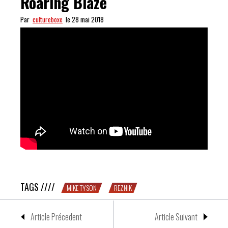
Roaring Blaze
Par
cultureboxe
le 28 mai 2018
BOUM : Mike Tyson – A Roaring Blaze
TAGS ////
MIKE TYSON
REZNIK
Article Précedent
Article Suivant