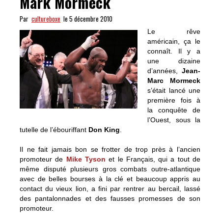
Mark Mormeck
Par
cultureboxe
le 5 décembre 2010
Le rêve
américain, ça le
connaît. Il y a
une dizaine
d’années,
Jean-
Marc Mormeck
s’était lancé une
première fois à
la conquête de
l’Ouest, sous la
tutelle de l’ébouriffant
Don King
.
Il ne fait jamais bon se frotter de trop près à l’ancien
promoteur de
Mike Tyson
et le Français, qui a tout de
même disputé plusieurs gros combats outre-atlantique
avec de belles bourses à la clé et beaucoup appris au
contact du vieux lion, a fini par rentrer au bercail, lassé
des pantalonnades et des fausses promesses de son
promoteur.