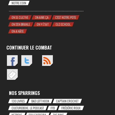
NOTRE COIN
ON SE CULTIVE
ON AIME ÇA
C'EST NOTRE POTE
ON S'EN BRANLE
ON Y ÉTAIT
OLD SCHOOL
ON A HÂTE
CONTINUER LE COMBAT
NOS SPARRINGS
130 LIVRES
BAD LEFT HOOK
CAP'TAIN CROCHET
CULTUREBOXE, LE PODCAST
FFB
FRÉDÉRIC ROUX
NETBOXE
SOU CAPOEIRA
THE RING