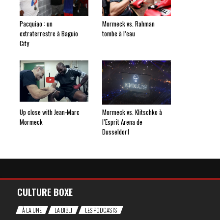
Pacquiao : un
Mormeck vs. Rahman
extraterrestre à Baguio
tombe à l’eau
City
Up close with Jean-Marc
Mormeck vs. Klitschko à
Mormeck
l’Esprit Arena de
Dusseldorf
CULTURE BOXE
À LA UNE
LA BIBLI
LES PODCASTS