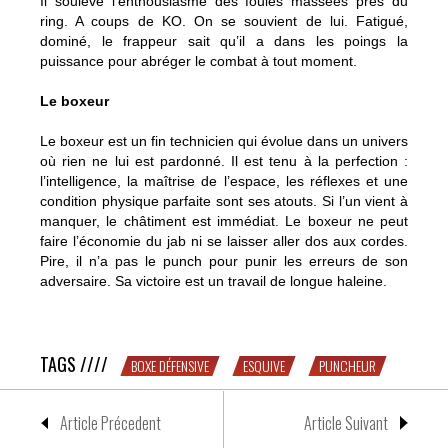
Il soulève l’enthousiasme des foules massées près du
ring. A coups de KO. On se souvient de lui. Fatigué,
dominé, le frappeur sait qu’il a dans les poings la
puissance pour abréger le combat à tout moment.
Le boxeur
Le boxeur est un fin technicien qui évolue dans un univers
où rien ne lui est pardonné. Il est tenu à la perfection :
l’intelligence, la maîtrise de l’espace, les réflexes et une
condition physique parfaite sont ses atouts. Si l’un vient à
manquer, le châtiment est immédiat. Le boxeur ne peut
faire l’économie du jab ni se laisser aller dos aux cordes.
Pire, il n’a pas le punch pour punir les erreurs de son
adversaire. Sa victoire est un travail de longue haleine.
L’intelligence du boxeur
TAGS ////
BOXE DÉFENSIVE
ESQUIVE
PUNCHEUR
Article Précedent
Article Suivant