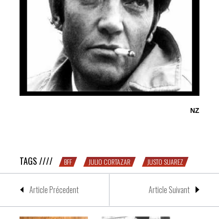
NZ
1 boxeur, 1 écrivain – BFF #4 : Justo Suarez & Julio
Cortázar
TAGS ////
BFF
JULIO CORTAZAR
JUSTO SUAREZ
Article Précedent
Article Suivant