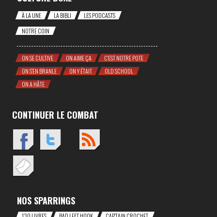
À LA UNE
LA BIBLI
LES PODCASTS
NOTRE COIN
ON SE CULTIVE
ON AIME ÇA
C'EST NOTRE POTE
ON S'EN BRANLE
ON Y ÉTAIT
OLD SCHOOL
ON A HÂTE
CONTINUER LE COMBAT
NOS SPARRINGS
130 LIVRES
BAD LEFT HOOK
CAP'TAIN CROCHET