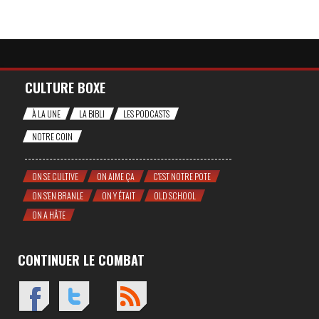
CULTURE BOXE
À LA UNE
LA BIBLI
LES PODCASTS
NOTRE COIN
ON SE CULTIVE
ON AIME ÇA
C'EST NOTRE POTE
ON S'EN BRANLE
ON Y ÉTAIT
OLD SCHOOL
ON A HÂTE
CONTINUER LE COMBAT