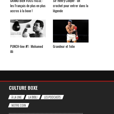
GRAND BIEN VOUS FASSE :
Sir Henry Cooper : un
les Français de plus en plus
crochet pour entrer dans la
accros à la boxe !
légende
PUNCH-line #1 : Mohamed
Grandeur et folie
Ali
CULTURE BOXE
À LA UNE
LA BIBLI
LES PODCASTS
NOTRE COIN