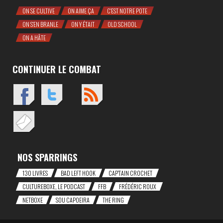
ON SE CULTIVE
ON AIME ÇA
C'EST NOTRE POTE
ON S'EN BRANLE
ON Y ÉTAIT
OLD SCHOOL
ON A HÂTE
CONTINUER LE COMBAT
NOS SPARRINGS
130 LIVRES
BAD LEFT HOOK
CAP'TAIN CROCHET
CULTUREBOXE, LE PODCAST
FFB
FRÉDÉRIC ROUX
NETBOXE
SOU CAPOEIRA
THE RING