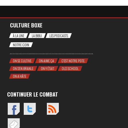
CULTURE BOXE
À LA UNE
LA BIBLI
LES PODCASTS
NOTRE COIN
ON SE CULTIVE
ON AIME ÇA
C'EST NOTRE POTE
ON S'EN BRANLE
ON Y ÉTAIT
OLD SCHOOL
ON A HÂTE
CONTINUER LE COMBAT