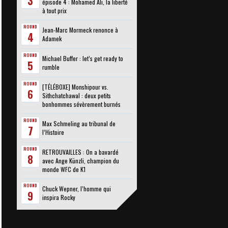
3
épisode 4 : Mohamed Ali, la liberté
à tout prix
ROUND
Jean-Marc Mormeck renonce à
4
Adamek
ROUND
Michael Buffer : let’s get ready to
5
rumble
ROUND
[TÉLÉBOXE] Monshipour vs.
6
Sithchatchawal : deux petits
bonhommes sévèrement burnés
ROUND
Max Schmeling au tribunal de
7
l’Histoire
ROUND
RETROUVAILLES : On a bavardé
8
avec Ange Künzli, champion du
monde WFC de K1
ROUND
Chuck Wepner, l’homme qui
9
inspira Rocky