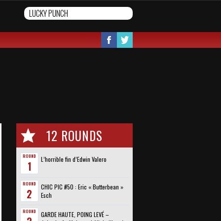
12 ROUNDS
ROUND
L’horrible fin d’Edwin Valero
1
ROUND
CHIC PIC #50 : Eric « Butterbean »
2
Esch
ROUND
GARDE HAUTE, POING LEVÉ –