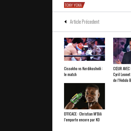
TONY YOKA
Article Précedent
Cissokho vs Kerdikoshvili :
CŒUR AVEC 
le match
Cyril Leonet
de l’Hebdo 
EFFICACE : Christian M’Bili
l’emporte encore par KO