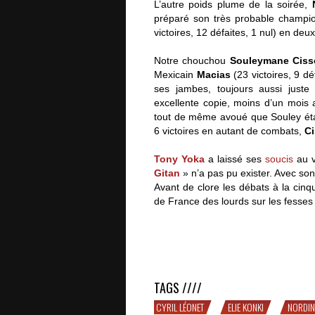
L’autre poids plume de la soirée,
préparé son très probable champi
victoires, 12 défaites, 1 nul) en deux
Notre chouchou
Souleymane Cis
Mexicain
Macias
(23 victoires, 9 d
ses jambes, toujours aussi juste
excellente copie, moins d’un mois
tout de même avoué que Souley était
6 victoires en autant de combats,
C
Tony Yoka
a laissé ses
soucis
au v
Gitan
» n’a pas pu exister. Avec so
Avant de clore les débats à la cinq
de France des lourds sur les fesses
SOLIDE : la soirée de Yoka, Cissok
TAGS ////
CYRIL LÉONET
ELIE KONKI
NORDIN