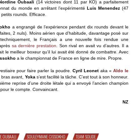
Nordine Oubaali
(14 victoires dont 11 par KO) a parfaitement
onnat du monde en arrêtant l’expérimenté
Luis Menendez
(47
 petits rounds. Efficace.
sokho
a engrangé de l’expérience pendant dix rounds devant le
éfaites, 2 nuls). Moins aérien que d’habitude, davantage posé sur
 techniquement, le Français a une nouvelle fois rendue une
 après
sa dernière prestation
. Son rival en avait vu d’autres. Il a
 le meilleur boxeur qu’il lui avait été donné de combattre. Avec
issokho
a le championnat de France en ligne de mire. Propre.
estiaire pour faire parler la poudre.
Cyril Leonet
aka «
Aldo le
n bras avant,
Yoka
s’est facilité la tâche. C’est tout à son honneur.
uième reprise d’une droite létale qui a envoyé l’ancien champion
 pour le compte. Convaincant.
NZ
ho, Oubaali & Konki
E OUBAALI
SOULEYMANE CISSOKHO
TEAM SOLIDE