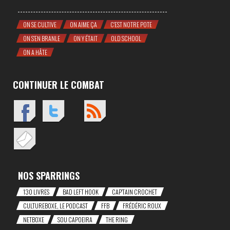
ON SE CULTIVE
ON AIME ÇA
C'EST NOTRE POTE
ON S'EN BRANLE
ON Y ÉTAIT
OLD SCHOOL
ON A HÂTE
CONTINUER LE COMBAT
NOS SPARRINGS
130 LIVRES
BAD LEFT HOOK
CAP'TAIN CROCHET
CULTUREBOXE, LE PODCAST
FFB
FRÉDÉRIC ROUX
NETBOXE
SOU CAPOEIRA
THE RING