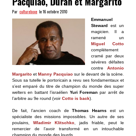
Pacquiao, Duran et Margarito
Par
cultureboxe
le 16 octobre 2010
Emmanuel
Steward
est un
magicien. Il a
ramené un
Miguel Cotto
complétement
cramé par deux
sévères défaites
contre
Antonio
Margarito
et
Manny Pacquiao
sur le devant de la scène.
Sous sa tutelle le portoricain a revu ses fondamentaux et
s’est emparé du titre de champion du monde des super
welters en battant l’israélien
Yuri Foreman
par arrêt de
l’arbitre au 9e round (voir
Cotto is back
).
De fait, l’ancien coach de
Thomas Hearns
est un
spécialiste des missions impossibles. Un autre de ses
poulains,
Wladimir Klitschko
, jadis friable, peut le
remercier de l’avoir transformé en un intouchable
champion du monde des lourds.