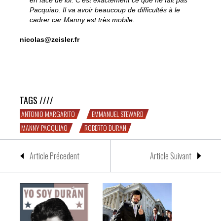
en face de lui. C’est exactement ce que ne fait pas
Pacquiao. Il va avoir beaucoup de difficultés à le
cadrer car Manny est très mobile.
nicolas@zeisler.fr
Emmanuel Steward parle de Pacquiao, Duran et
Margarito
TAGS ////
ANTONIO MARGARITO
EMMANUEL STEWARD
MANNY PACQUIAO
ROBERTO DURAN
Article Précedent
Article Suivant