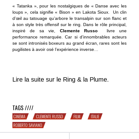
« Tatanka », pour les nostalgiques de « Danse avec les
loups », cela signifie « Bison » en Lakota Sioux. Un clin
d’œil au tatouage qu’arbore le transalpin sur son flanc et
à son style très offensif sur le ring. Dans le rôle principal,
inspiré de sa vie,
Clemente Russo
livre une
performance remarquée. Car si d’innombrables acteurs
se sont intronisés boxeurs au grand écran, rares sont les
pugilistes à avoir osé l’expérience inverse…
Lire la suite sur le Ring & la Plume.
Entre boxe et mafia, par Roberto Saviano
TAGS ////
CINEMA
CLEMENTE RUSSO
FILM
ITALIE
ROBERTO SAVIANO